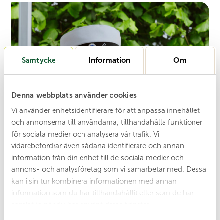
Samtycke
Information
Om
Denna webbplats använder cookies
Vi använder enhetsidentifierare för att anpassa innehållet
och annonserna till användarna, tillhandahålla funktioner
för sociala medier och analysera vår trafik. Vi
vidarebefordrar även sådana identifierare och annan
information från din enhet till de sociala medier och
annons- och analysföretag som vi samarbetar med. Dessa
kan i sin tur kombinera informationen med annan
information som du har tillhandahållit eller som de har
samlat in när du har använt deras tjänster.
S