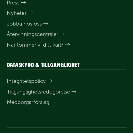
Press
Nyheter
Jobba hos oss
Åter­vinnings­centraler
När tömmer vi ditt kärl?
Dataskydd & tillgänglighet
Integritets­policy
Till­gänglighets­redogörelse
Medborgar­förslag