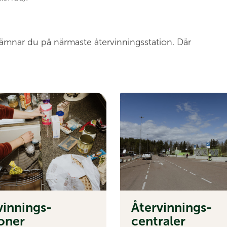
lämnar du på närmaste återvinningsstation. Där
­vinnings­
Åter­vinnings­
ioner
centraler