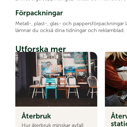
Förpackningar
Metall-, plast-, glas- och pappersförpackningar 
lämnar du också dina tidningar och reklamblad.
Utforska mer
Åter­bruk
Åter
stat
Hur återbruk minskar avfall