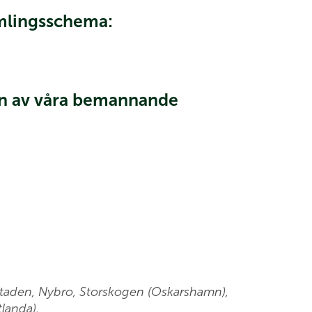
amlingsschema:
gon av våra bemannande
estaden, Nybro, Storskogen (Oskarshamn),
landa).