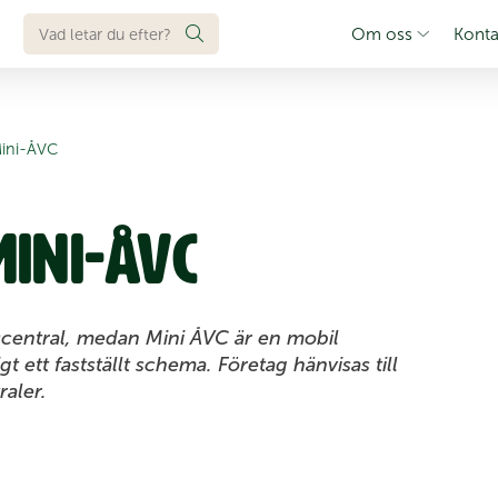
Om oss
Konta
 Mini-ÅVC
Mini-ÅVC
central, medan Mini ÅVC är en mobil
t ett fastställt schema. Företag hänvisas till
aler.