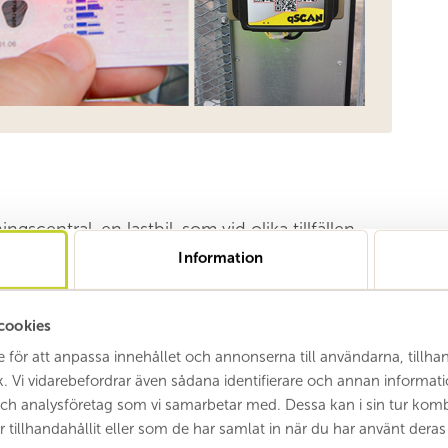
scentral, en lastbil, som vid olika tillfällen
osts område enligt ett fastställt schema.
Information
cookies
e för att anpassa innehållet och annonserna till användarna, tillha
k. Vi vidarebefordrar även sådana identifierare och annan informatio
ch analysföretag som vi samarbetar med. Dessa kan i sin tur kom
ll mellan
16.00 – 18.00
på respektive
illhandahållit eller som de har samlat in när du har använt deras 