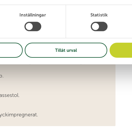
isar vi till någon av våra permanenta
Inställningar
Statistik
arje dag.
lämnas på mini-ÅVC:
Tillåt urval
med karm, spegel med ram, mattor, gips med
p.
rassestol.
tryckimpregnerat.