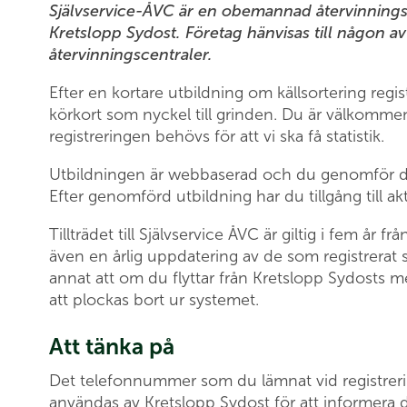
Självservice-ÅVC är en obemannad återvinningsce
Kretslopp Sydost. Företag hänvisas till någon 
återvinningscentraler.
Efter en kortare utbildning om källsortering reg
körkort som nyckel till grinden. Du är välkomm
registreringen behövs för att vi ska få statistik.
Utbildningen är webbaserad och du genomför 
Efter genomförd utbildning har du tillgång till ak
Tillträdet till Självservice ÅVC är giltig i fem år 
även en årlig uppdatering av de som registrerat s
annat att om du flyttar från Kretslopp Sydos
att plockas bort ur systemet.
Att tänka på
Det telefonnummer som du lämnat vid registrerin
användas av Kretslopp Sydost för att informera d