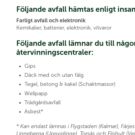
Följande avfall hämtas enligt ins
Farligt avfall och elektronik
Kemikalier, batterier, elektronik, vitvaror
Följande avfall lämnar du till nå
återvinningscentraler:
Gips
Däck med och utan fälg
Tegel, betong & kakel (Schaktmassor)
Wellpapp
Trädgårdsavfall
Asbest*
* Kan endast lämnas i Flygstaden (Kalmar), Färj
Linneberga (Uppvidinge), Torsås och Flishult (Vet