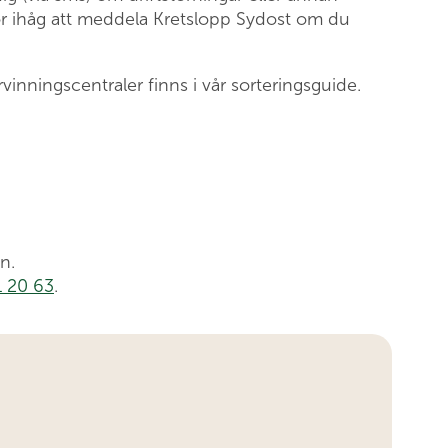
ör ihåg att meddela Kretslopp Sydost om du
nningscentraler finns i vår sorteringsguide.
n.
 20 63
.