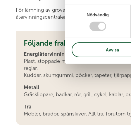
S
För lämning av grovavfall under övriga tider hänv
Nödvändig
a
återvinningscentraler, varav de flesta har öppet v
m
t
y
Följande fraktioner kan alltid 
c
Avvisa
k
Energiåtervinning
(se skyltar på plats)
e
Plast, stoppade möbler, resårsäng, fönster 
s
reglar.
v
Kuddar, skumgummi, böcker, tapeter, tjärpap
a
l
Metall
Gräsklippare, badkar, rör, grill, cykel, kablar, b
Trä
Möbler, brädor, spånskivor. Allt trä, förutom 