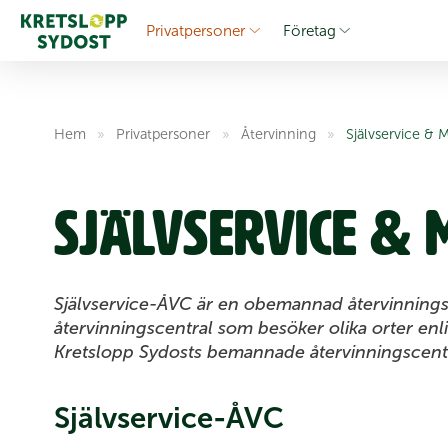
Privat­personer
Företag
Hem
»
Privat­personer
»
Åter­vinning
»
Själv­service &
Själv­service & 
Självservice-ÅVC är en obemannad återvinnings
återvinningscentral som besöker olika orter enlig
Kretslopp Sydosts bemannade återvinningscentr
Självservice-ÅVC