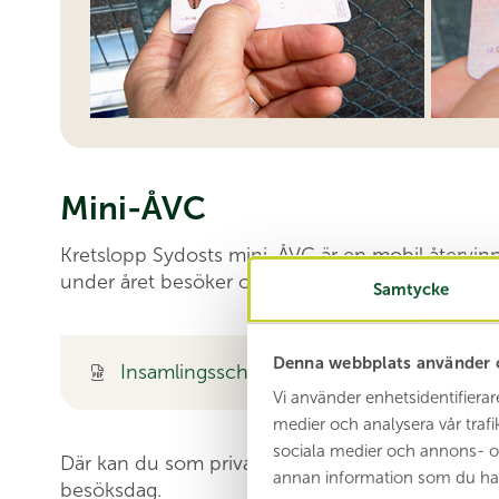
Mini-ÅVC
Kretslopp Sydosts mini-ÅVC är en mobil återvinning
under året besöker orter runt om i Kretslopp Syd
Samtycke
Denna webbplats använder 
Insamlingsschema för mini-ÅVC 2026
Vi använder enhetsidentifierar
medier och analysera vår trafi
sociala medier och annons- o
Där kan du som privatperson lämna ditt grovavfa
annan information som du har t
besöksdag.