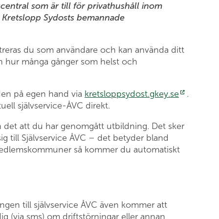
ntral som är till för privathushåll inom
av Kretslopp Sydosts bemannade
istreras du som användare och kan använda ditt
en hur många gånger som helst och
den på egen hand via
kretsloppsydost.gkey.se
.
tuell självservice-ÅVC direkt.
från det att du har genomgått utbildning. Det sker
ig till Självservice ÅVC – det betyder bland
ts medlemskommuner så kommer du automatiskt
gen till självservice ÅVC även kommer att
ig (via sms) om driftstörningar eller annan