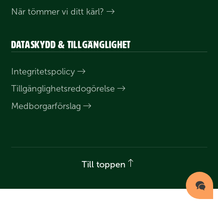
När tömmer vi ditt kärl?
Dataskydd & tillgänglighet
Integritets­policy
Till­gänglighets­redogörelse
Medborgar­förslag
Till toppen