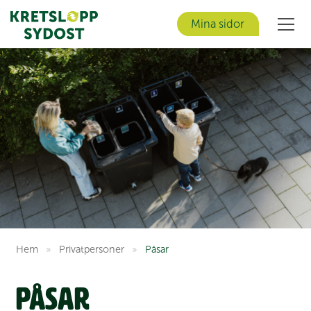
Mina sidor
Men
Hem
»
Privat­personer
»
Påsar
Påsar