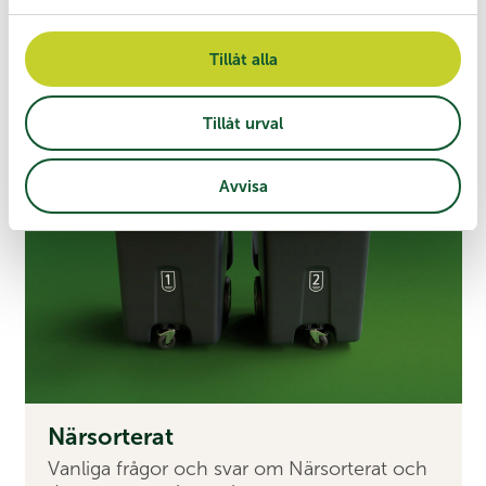
a
abonnemang, avfallshämtning och
l
avloppsärenden.
Tillåt alla
Läs mer
Tillåt urval
Avvisa
Närsorterat
Vanliga frågor och svar om Närsorterat och