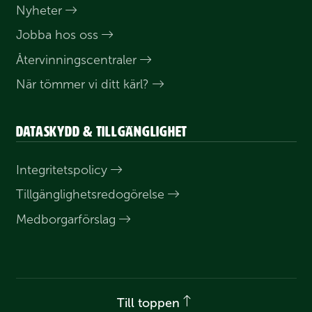
Nyheter
Jobba hos oss
Åter­vinnings­centraler
När tömmer vi ditt kärl?
Dataskydd & tillgänglighet
Integritets­policy
Till­gänglighets­redogörelse
Medborgar­förslag
Till toppen