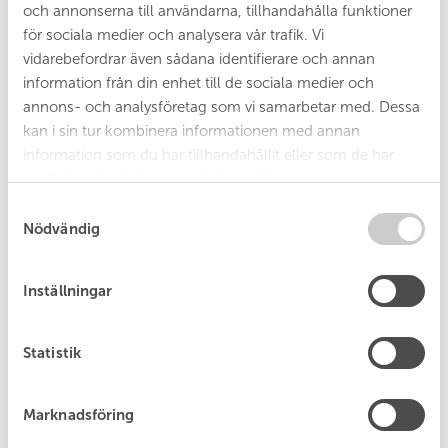
och annonserna till användarna, tillhandahålla funktioner
Information om hur privatpersoner lämnar,
för sociala medier och analysera vår trafik. Vi
sorterar och återvinner sitt avfall.
vidarebefordrar även sådana identifierare och annan
Läs mer
information från din enhet till de sociala medier och
annons- och analysföretag som vi samarbetar med. Dessa
kan i sin tur kombinera informationen med annan
information som du har tillhandahållit eller som de har
samlat in när du har använt deras tjänster.
S
Nödvändig
a
m
t
Inställningar
y
c
Statistik
k
e
s
Blanketter
Marknadsföring
v
Blanketter för privatpersoner som rör