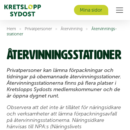
Mina sidor
Men
Hem
»
Privat­personer
»
Åter­vinning
»
Åter­vinnings­
stationer
Åter­vinnings­stationer
Privatpersoner kan lämna förpackningar och
tidningar på obemannade återvinningsstationer.
Återvinningsstationerna finns på flera platser i
Kretslopps Sydosts medlemskommuner och de
är öppna dygnet runt.
Observera att det inte är tillåtet för näringsidkare
och verksamheter att lämna förpackningsavfall
på återvinningsstationerna. Näringsidkare
hänvisas till NPA:s (Näringslivets