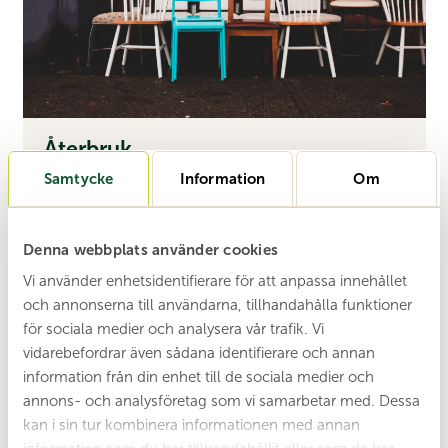
Åter­bruk
Hur återbruk minskar avfall och ger saker
Samtycke
Information
Om
möjlighet till ett nytt liv.
Läs mer
Denna webbplats använder cookies
Vi använder enhetsidentifierare för att anpassa innehållet
och annonserna till användarna, tillhandahålla funktioner
för sociala medier och analysera vår trafik. Vi
vidarebefordrar även sådana identifierare och annan
information från din enhet till de sociala medier och
annons- och analysföretag som vi samarbetar med. Dessa
kan i sin tur kombinera informationen med annan