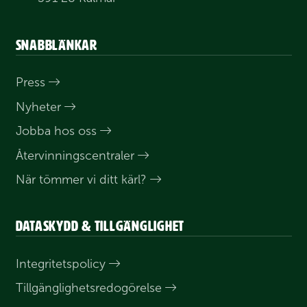
Snabblänkar
Press
Nyheter
Jobba hos oss
Åter­vinnings­centraler
När tömmer vi ditt kärl?
Dataskydd & tillgänglighet
Integritets­policy
Till­gänglighets­redogörelse