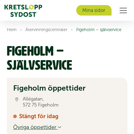
Mina sidor
Men
Hem
»
Åter­vinnings­centraler
»
Figeholm – självservice
Figeholm –
självservice
Figeholm öppettider
Allégatan,
572 75 Figeholm
Stängt för idag
Övriga öppettider