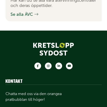
Här kan du se alla våra återvinningscentraler
och deras öppettider.
Se alla ÅVC
Facebook
Instagram
LinkedIn
Youtube
Kontakt
Chatta med oss via den orangea
pratbubblan till höger!