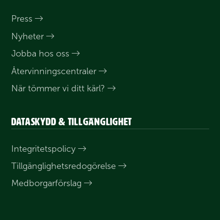
Press
Nyheter
Jobba hos oss
Åter­vinnings­centraler
När tömmer vi ditt kärl?
Dataskydd & tillgänglighet
Integritets­policy
Till­gänglighets­redogörelse
Medborgar­förslag