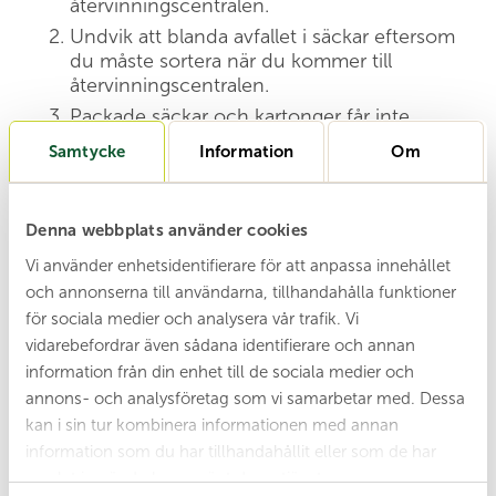
återvinningscentralen.
Undvik att blanda avfallet i säckar eftersom
du måste sortera när du kommer till
återvinningscentralen.
Packade säckar och kartonger får inte
slängas i containrarna. Töm allt innehåll
Samtycke
Information
Om
direkt i respektive container.
Packa smart så du kan lasta av i samma
ordning som återvinningscentralens
Denna webbplats använder cookies
avfallstyper. Ta hjälp av orienteringskartorna
Vi använder enhetsidentifierare för att anpassa innehållet
som finns för varje återvinningscentral.
och annonserna till användarna, tillhandahålla funktioner
för sociala medier och analysera vår trafik. Vi
vidarebefordrar även sådana identifierare och annan
Orienteringskarta
information från din enhet till de sociala medier och
annons- och analysföretag som vi samarbetar med. Dessa
kan i sin tur kombinera informationen med annan
Jourtelefon
information som du har tillhandahållit eller som de har
Om den stora grinden inte öppnas finns en
samlat in när du har använt deras tjänster.
gånggrind på sidan som kan öppnas inifrån.