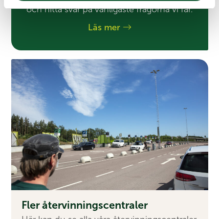
och hitta svar på vanligaste frågorna vi får.
Läs mer
Fler återvinningscentraler