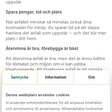
uppstår.
Spara pengar, tid och plats
När avfallet minskar så minskas också dina
kostnader för inköp, du sparar tid på att slippa
hantera det avfall som uppstår – och det blir mer
plats i ditt hem.
Återvinna är bra, förebygga är bäst
Att återvinna avfall är bra, men det är ännu bättre
för klimatet och miljön om vi kan jobba
förebyggande. Att förebygga avfall är att minska
mängden avfall och avfallets farlighet. Det är
Samtycke
Information
Om
något du gör innan en produkt blir avfall. Det
förebyggande arbetet handlar alltså inte om
sortering av avfall utan om saker vi gör vid till
Denna webbplats använder cookies
exempel inköp, lagring och användning för att
förhindra att produkter blir avfall överhuvudtaget.
Vi använder enhetsidentifierare för att anpassa innehållet
och annonserna till användarna, tillhandahålla funktioner