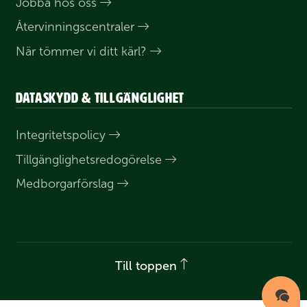
Jobba hos oss
Åter­vinnings­centraler
När tömmer vi ditt kärl?
Dataskydd & tillgänglighet
Integritets­policy
Till­gänglighets­redogörelse
Medborgar­förslag
Till toppen